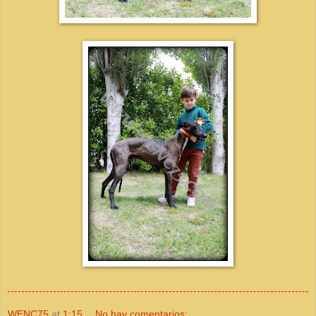
WENC75
at
1:15
No hay comentarios: