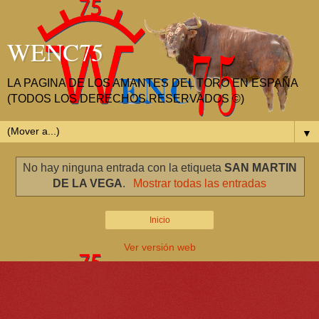
WENC75
LA PAGINA DE LOS AMANTES DEL TORO EN ESPAÑA
(TODOS LOS DERECHOS RESERVADOS ©)
▼
No hay ninguna entrada con la etiqueta
SAN MARTIN
DE LA VEGA
.
Mostrar todas las entradas
Inicio
Ver versión web