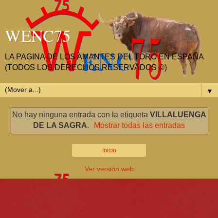
WENC75
LA PAGINA DE LOS AMANTES DEL TORO EN ESPAÑA
(TODOS LOS DERECHOS RESERVADOS ©)
▼
No hay ninguna entrada con la etiqueta
VILLALUENGA
DE LA SAGRA
.
Mostrar todas las entradas
Inicio
Ver versión web