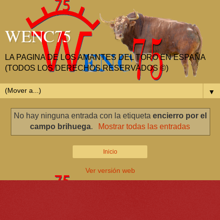
WENC75
LA PAGINA DE LOS AMANTES DEL TORO EN ESPAÑA
(TODOS LOS DERECHOS RESERVADOS ©)
▼
No hay ninguna entrada con la etiqueta
encierro por el
campo brihuega
.
Mostrar todas las entradas
Inicio
Ver versión web