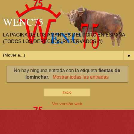
WENC75
LA PAGINA DE LOS AMANTES DEL TORO EN ESPAÑA
(TODOS LOS DERECHOS RESERVADOS ©)
▼
No hay ninguna entrada con la etiqueta
fiestas de
lominchar
.
Mostrar todas las entradas
Inicio
Ver versión web