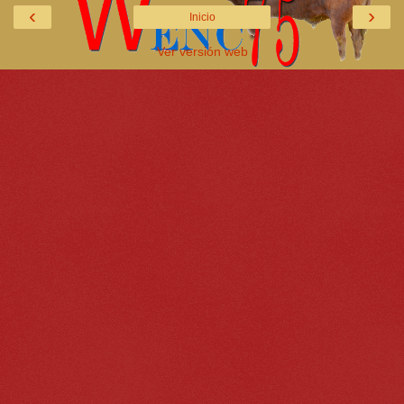
‹
›
Inicio
Ver versión web