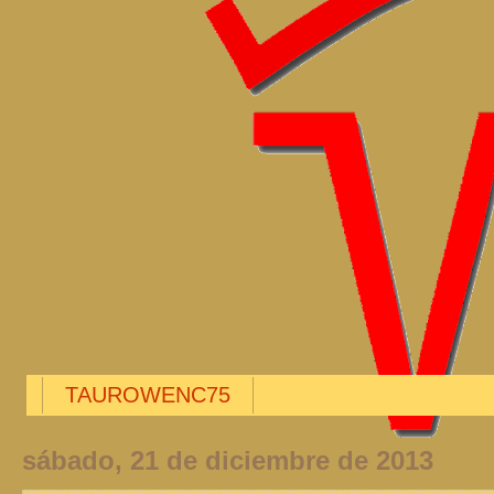
TAUROWENC75
sábado, 21 de diciembre de 2013