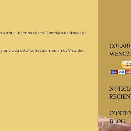
do en sus ultimas fases. También destacar el
COLAB
 y entrada de año. Estaremos en el Viso del
WENC7
NOTICI
RECIEN
CONTEN
BLOG