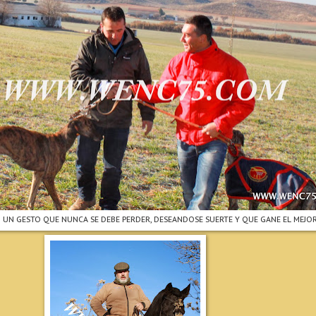
N UN GESTO QUE NUNCA SE DEBE PERDER, DESEANDOSE SUERTE Y QUE GANE EL MEJO