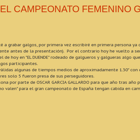
DEL CAMPEONATO FEMENINO 
grabar galgos, por primera vez escribiré en primera persona ya qu
mente antes de la presentación). Por el contrario hoy he vuelto a 
 el de hoy en "EL DUENDE" rodeado de galgueros y galgueras algo qu
gos participantes.
álidas algunas de tiempos medios de aproximadamente 1.30" con ca
es solo 5 fueron presa de sus perseguidores.
sona por parte de OSCAR GARCIA GALLARDO para que año tras año
"no valen" para el gran campeonato de España tengan cabida en ca