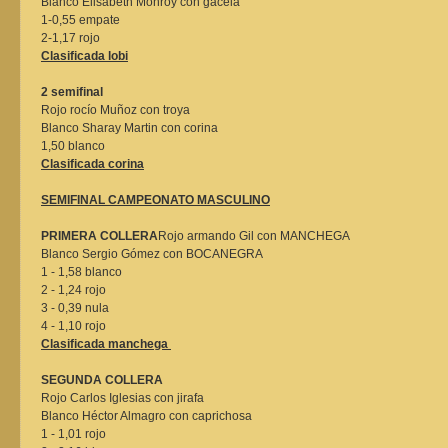
Blanco Elisabeth Monroy con gacela
1-0,55 empate
2-1,17 rojo
Clasificada lobi
2 semifinal
Rojo rocío Muñoz con troya
Blanco Sharay Martin con corina
1,50 blanco
Clasificada corina
SEMIFINAL CAMPEONATO MASCULINO
PRIMERA COLLERA
Rojo armando Gil con MANCHEGA
Blanco Sergio Gómez con BOCANEGRA
1 - 1,58 blanco
2 - 1,24 rojo
3 - 0,39 nula
4 - 1,10 rojo
Clasificada manchega
SEGUNDA COLLERA
Rojo Carlos Iglesias con jirafa
Blanco Héctor Almagro con caprichosa
1 - 1,01 rojo