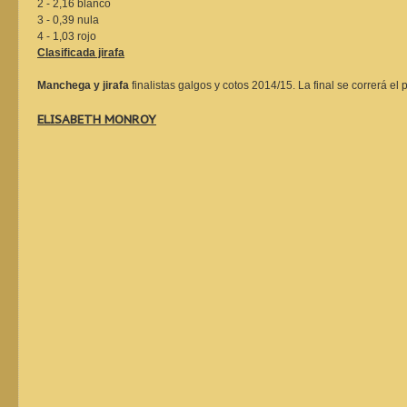
2 - 2,16 blanco
3 - 0,39 nula
4 - 1,03 rojo
Clasificada jirafa
Manchega y jirafa
finalistas galgos y cotos 2014/15. La final se correrá e
ELISABETH MONROY