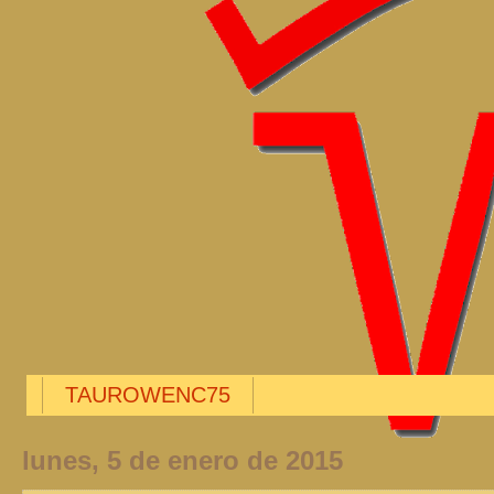
TAUROWENC75
lunes, 5 de enero de 2015