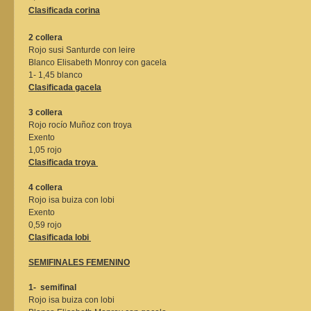
Clasificada corina
2 collera
Rojo susi Santurde con leire
Blanco Elisabeth Monroy con gacela
1- 1,45 blanco
Clasificada gacela
3 collera
Rojo rocío Muñoz con troya
Exento
1,05 rojo
Clasificada troya
4 collera
Rojo isa buiza con lobi
Exento
0,59 rojo
Clasificada lobi
SEMIFINALES FEMENINO
1- semifinal
Rojo isa buiza con lobi