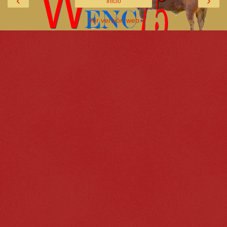
‹
›
Inicio
Ver versión web