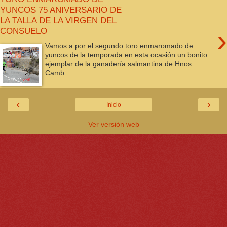
YUNCOS 75 ANIVERSARIO DE
LA TALLA DE LA VIRGEN DEL
›
CONSUELO
Vamos a por el segundo toro enmaromado de
yuncos de la temporada en esta ocasión un bonito
ejemplar de la ganadería salmantina de Hnos.
Camb...
‹
›
Inicio
Ver versión web