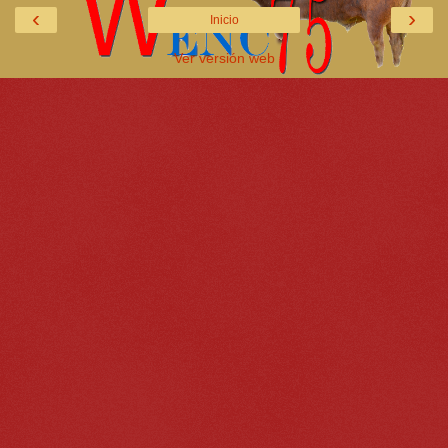
‹
›
Inicio
Ver versión web