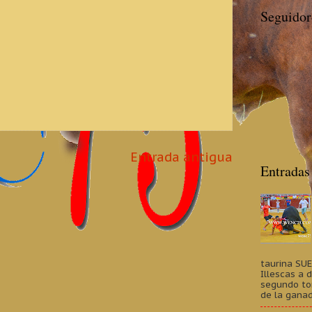
Seguidor
Entrada antigua
Entradas
taurina SU
Illescas a 
segundo to
de la ganad