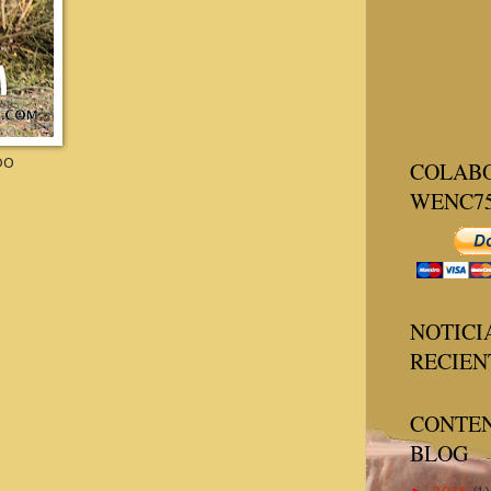
DO
COLAB
WENC7
NOTICI
RECIEN
CONTEN
BLOG