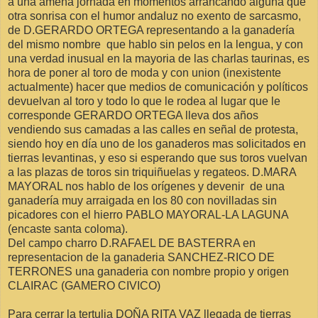
a una amena jornada en momentos arrancando alguna que
otra sonrisa con el humor andaluz no exento de sarcasmo,
de D.GERARDO ORTEGA representando a la ganadería
del mismo nombre que hablo sin pelos en la lengua, y con
una verdad inusual en la mayoria de las charlas taurinas, es
hora de poner al toro de moda y con union (inexistente
actualmente) hacer que medios de comunicación y políticos
devuelvan al toro y todo lo que le rodea al lugar que le
corresponde GERARDO ORTEGA lleva dos años
vendiendo sus camadas a las calles en señal de protesta,
siendo hoy en día uno de los ganaderos mas solicitados en
tierras levantinas, y eso si esperando que sus toros vuelvan
a las plazas de toros sin triquiñuelas y regateos. D.MARA
MAYORAL nos hablo de los orígenes y devenir de una
ganadería muy arraigada en los 80 con novilladas sin
picadores con el hierro PABLO MAYORAL-LA LAGUNA
(encaste santa coloma).
Del campo charro D.RAFAEL DE BASTERRA en
representacion de la ganaderia SANCHEZ-RICO DE
TERRONES una ganaderia con nombre propio y origen
CLAIRAC (GAMERO CIVICO)
Para cerrar la tertulia DOÑA RITA VAZ llegada de tierras