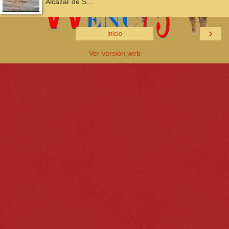
Alcazar de S...
›
Inicio
Ver versión web