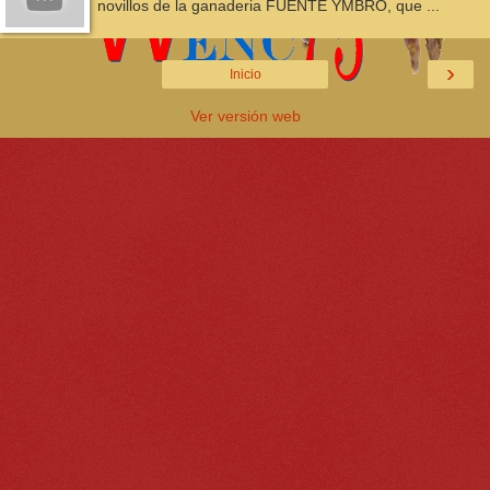
novillos de la ganaderia FUENTE YMBRO, que ...
›
Inicio
Ver versión web