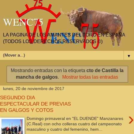
WENC75
LA PAGINA DE LOS AMANTES DEL TORO EN ESPAÑA
(TODOS LOS DERECHOS RESERVADOS ©)
▼
Mostrando entradas con la etiqueta
cto de Castilla la
mancha de galgos
.
Mostrar todas las entradas
lunes, 20 de noviembre de 2017
SEGUNDO DIA
ESPECTACULAR DE PREVIAS
EN GALGOS Y COTOS
›
Domingo primaveral en "EL DUENDE" Manzanares
(C.Real) con ocho colleras cuatro del campeonato
masculino y cuatro del femenino, hem...