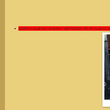
GRUPO I CLUB LOS ALAMOS "VENTOLERA" (R) VS CLUB LA A