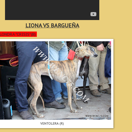
LIONA VS BARGUEÑA
LONDRA "CRISIS"(B)
VENTOLERA (R)