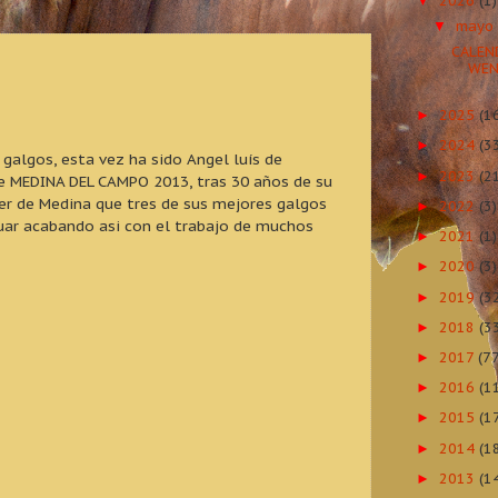
2026
(1)
▼
may
▼
CALEN
WEN
2025
(1
►
2024
(3
►
galgos, esta vez ha sido Angel luís de
2023
(2
►
 MEDINA DEL CAMPO 2013, tras 30 años de su
ver de Medina que tres de sus mejores galgos
2022
(3)
►
uar acabando asi con el trabajo de muchos
2021
(1)
►
2020
(3)
►
2019
(3
►
2018
(3
►
2017
(77
►
2016
(1
►
2015
(1
►
2014
(1
►
2013
(1
►