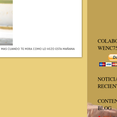
COLAB
WENC7
 Y MAS CUANDO TE MIRA COMO LO HIZO ESTA MAÑANA
NOTICI
RECIEN
CONTEN
BLOG