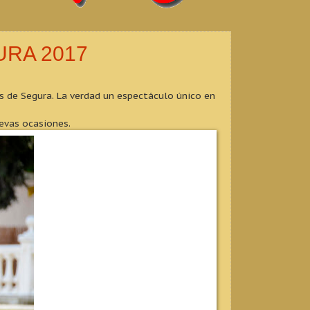
URA 2017
s de Segura. La verdad un espectáculo único en
evas ocasiones.