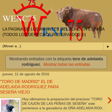
WENC75
LA PAGINA DE LOS AMANTES DEL TORO EN ESPAÑA
(TODOS LOS DERECHOS RESERVADOS ©)
▼
Mostrando entradas con la etiqueta
toro de adelaida
rodriguez
.
Mostrar todas las entradas
jueves, 11 de agosto de 2016
"TORO DE MADRID" EL DE
ADELAIDA RODRIGUEZ PARA
SESEÑA VIEJO
›
Hoy ultimamos la preparación del precioso "TORO
DE CAJON DE LAS PEÑAS DE SESEÑA" este
pertenece a la ganadería de DÑA.ADELAIDA ROD...