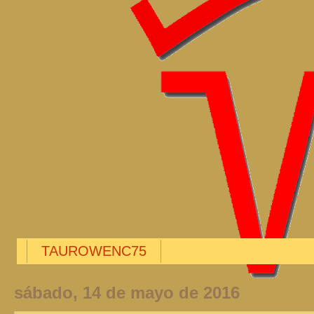
TAUROWENC75
sábado, 14 de mayo de 2016