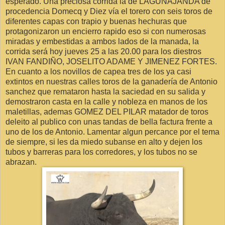
esperado. Una preciosa corrida la de LAGUNAJANDA de
procedencia Domecq y Diez vía el torero con seis toros de
diferentes capas con trapio y buenas hechuras que
protagonizaron un encierro rapido eso si con numerosas
miradas y embestidas a ambos lados de la manada, la
corrida será hoy jueves 25 a las 20.00 para los diestros
IVAN FANDIÑO, JOSELITO ADAME Y JIMENEZ FORTES.
En cuanto a los novillos de capea tres de los ya casi
extintos en nuestras calles toros de la ganadería de Antonio
sanchez que remataron hasta la saciedad en su salida y
demostraron casta en la calle y nobleza en manos de los
maletillas, ademas GOMEZ DEL PILAR matador de toros
deleito al publico con unas tandas de bella factura frente a
uno de los de Antonio. Lamentar algun percance por el tema
de siempre, si les da miedo subanse en alto y dejen los
tubos y barreras para los corredores, y los tubos no se
abrazan.