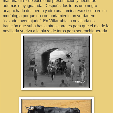
mañana día 7 de excelente presentación y hechuras
ademas muy igualada. Después dos toros uno negro
acapachado de cuerna y otro una lamina eso si solo en su
morfología porque en comportamiento un verdadero
"cazador aventajado". En Villarrubia la novillada es
tradición que suba hasta otros corrales para que el día de la
novillada vuelva a la plaza de toros para ser enchiquerada.