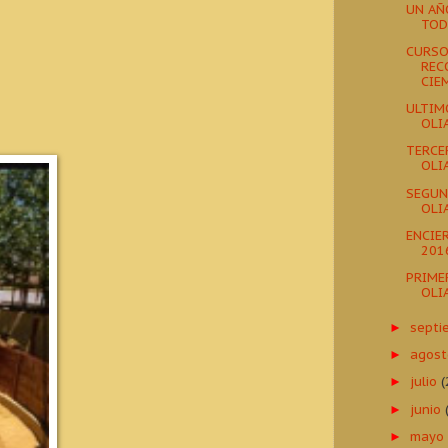
UN AÑ
TOD
CURSO
REC
CIE
ULTIM
OLI
TERCE
OLI
SEGUN
OLI
ENCIE
201
PRIME
OLI
sept
►
agos
►
julio
(
►
junio
►
may
►