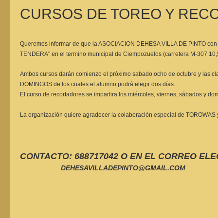
CURSOS DE TOREO Y REC
Queremos informar de que la ASOCIACION DEHESA VILLA DE PINTO con la c
TENDERA" en el termino municipal de Ciempozuelos (carretera M-307 10,
Ambos cursos darán comienzo el próximo sabado ocho de octubre y las 
DOMINGOS de los cuales el alumno podrá elegir dos días.
El curso de recortadores se impartira los miércoles, viernes, sábados y d
La organización quiere agradecer la colaboración especial de TOROWAS y
CONTACTO: 688717042 O EN EL CORREO EL
DEHESAVILLADEPINTO@GMAIL.COM