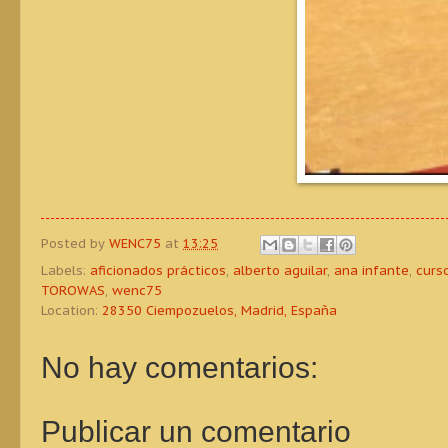
Posted by
WENC75
at
13:25
Labels:
aficionados prácticos
,
alberto aguilar
,
ana infante
,
curs
TOROWAS
,
wenc75
Location:
28350 Ciempozuelos, Madrid, España
No hay comentarios:
Publicar un comentario