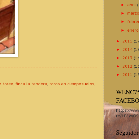
abril
►
marz
►
febre
►
ener
►
2015
(1
►
2014
(1
►
2013
(1
►
2012
(1
►
2011
(1
►
e toreo
,
finca la tendera
,
toros en ciempozuelos
,
WENC75
FACEB
https://ww
re/1E8yyQ9
Seguidor