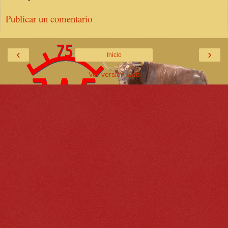
Publicar un comentario
‹
›
Inicio
Ver versión web