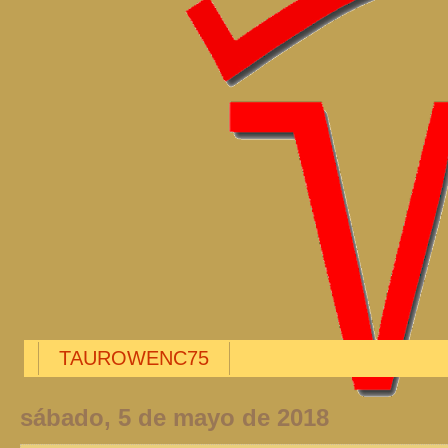
TAUROWENC75
sábado, 5 de mayo de 2018