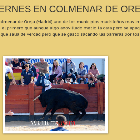
VIERNES EN COLMENAR DE OR
colmenar de Oreja (Madrid) uno de los municipios madrileños mas 
e el primero que aunque algo anovillado metio la cara pero se apa
 que salía de verdad pero que se gasto sacando las barreras por lo