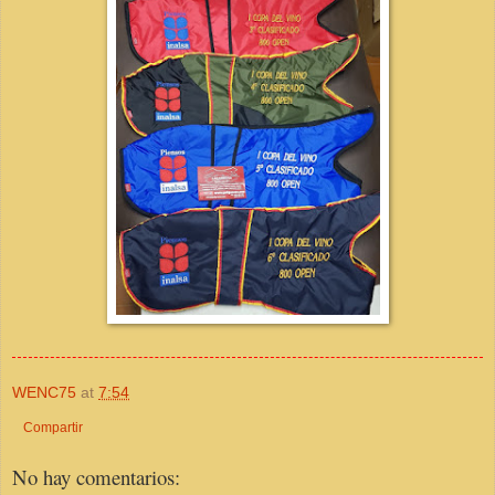
WENC75
at
7:54
Compartir
No hay comentarios: