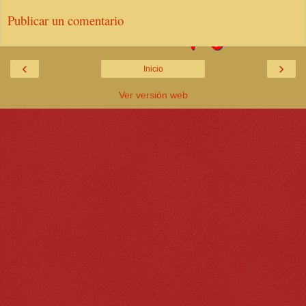
Publicar un comentario
‹
›
Inicio
Ver versión web