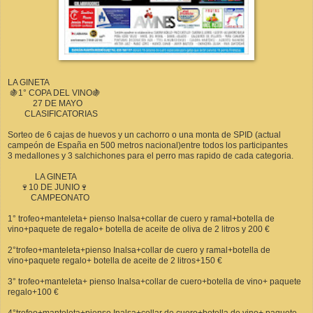
LA GINETA
🍇1° COPA DEL VINO🍇
27 DE MAYO
CLASIFICATORIAS
Sorteo de 6 cajas de huevos y un cachorro o una monta de SPID (actual
campeón de España en 500 metros nacional)entre todos los participantes
3 medallones y 3 salchichones para el perro mas rapido de cada categoria.
LA GINETA
🍷10 DE JUNIO🍷
CAMPEONATO
1° trofeo+manteleta+ pienso Inalsa+collar de cuero y ramal+botella de
vino+paquete de regalo+ botella de aceite de oliva de 2 litros y 200 €
2°trofeo+manteleta+pienso Inalsa+collar de cuero y ramal+botella de
vino+paquete regalo+ botella de aceite de 2 litros+150 €
3° trofeo+manteleta+ pienso Inalsa+collar de cuero+botella de vino+ paquete
regalo+100 €
4°trofeo+manteleta+pienso Inalsa+collar de cuero+botella de vino+ paquete