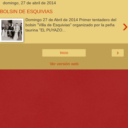
domingo, 27 de abril de 2014
BOLSIN DE ESQUIVIAS
›
Domingo 27 de Abril de 2014 Primer tentadero del
bolsin "Villa de Esquivias" organizado por la peña
taurina "EL PUYAZO...
›
Inicio
Ver versión web