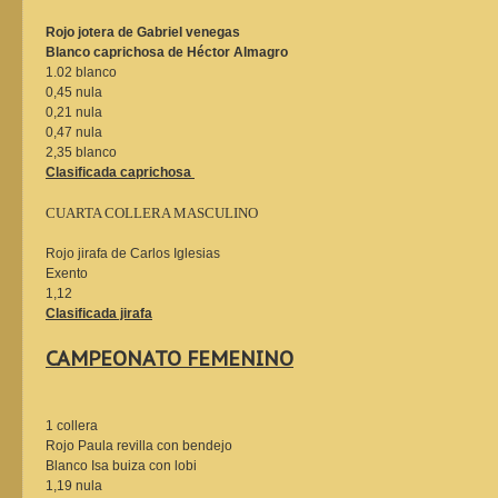
Rojo jotera de Gabriel venegas
Blanco caprichosa de Héctor Almagro
1.02 blanco
0,45 nula
0,21 nula
0,47 nula
2,35 blanco
Clasificada caprichosa
CUARTA COLLERA MASCULINO
Rojo jirafa de Carlos Iglesias
Exento
1,12
Clasificada jirafa
CAMPEONATO FEMENINO
1 collera
Rojo Paula revilla con bendejo
Blanco Isa buiza con lobi
1,19 nula