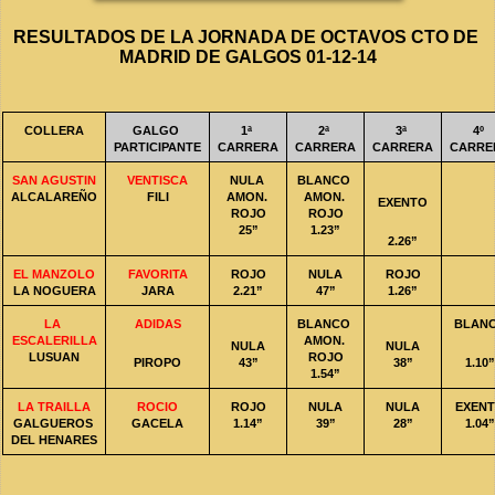
RESULTADOS DE LA JORNADA DE OCTAVOS CTO DE 
MADRID DE GALGOS 01-12-14
COLLERA
GALGO 
1ª 
2ª 
3ª 
4º 
PARTICIPANTE
CARRERA
CARRERA
CARRERA
CARRE
SAN AGUSTIN
VENTISCA
NULA 
BLANCO 
ALCALAREÑO
FILI
AMON. 
AMON. 
EXENTO
ROJO
ROJO
25”
1.23”
2.26”
EL MANZOLO
FAVORITA
ROJO
NULA
ROJO
LA NOGUERA
JARA
2.21”
47”
1.26”
LA 
ADIDAS
BLANCO 
BLAN
ESCALERILLA
AMON. 
NULA
NULA
LUSUAN
ROJO
PIROPO
43”
38”
1.10”
1.54”
LA TRAILLA
ROCIO
ROJO
NULA
NULA
EXEN
GALGUEROS 
GACELA
1.14”
39”
28”
1.04”
DEL HENARES