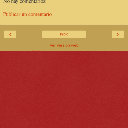
No hay comentarios:
Publicar un comentario
‹
›
Inicio
Ver versión web