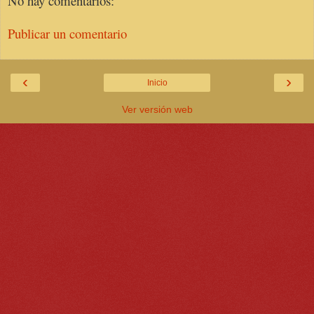
No hay comentarios:
Publicar un comentario
‹
›
Inicio
Ver versión web